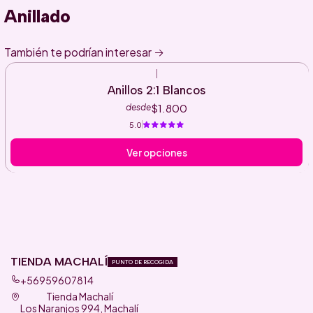
Anillado
También te podrían interesar
|
Anillos 2:1 Blancos
$1.800
desde
5.0
Ver opciones
TIENDA MACHALÍ
PUNTO DE RECOGIDA
+56959607814
Tienda Machalí
Los Naranjos 994, Machalí