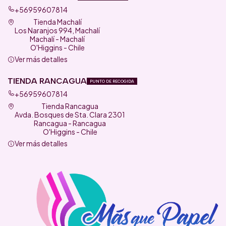
+56959607814
Tienda Machalí
Los Naranjos 994, Machalí
Machalí - Machalí
O'Higgins - Chile
Ver más detalles
TIENDA RANCAGUA
PUNTO DE RECOGIDA
+56959607814
Tienda Rancagua
Avda. Bosques de Sta. Clara 2301
Rancagua - Rancagua
O'Higgins - Chile
Ver más detalles