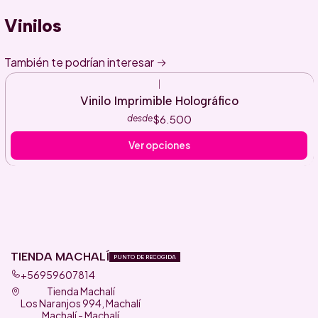
Vinilos
También te podrían interesar
|
Vinilo Imprimible Holográfico
$6.500
desde
Ver opciones
TIENDA MACHALÍ
PUNTO DE RECOGIDA
+56959607814
Tienda Machalí
Los Naranjos 994, Machalí
Machalí - Machalí