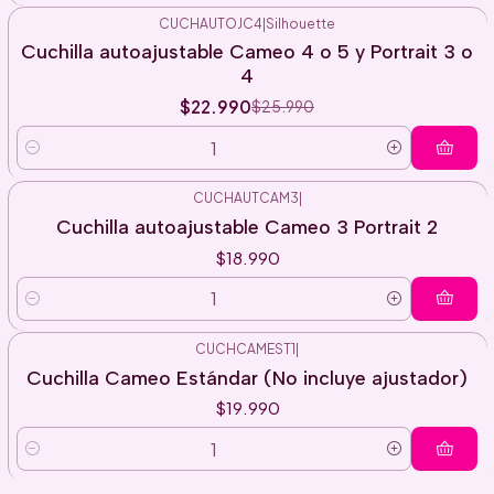
CUCHAUTOJC4
|
Silhouette
-12%
Cuchilla autoajustable Cameo 4 o 5 y Portrait 3 o
OFF
4
$22.990
$25.990
Cantidad
CUCHAUTCAM3
|
Cuchilla autoajustable Cameo 3 Portrait 2
$18.990
Cantidad
CUCHCAMEST1
|
Cuchilla Cameo Estándar (No incluye ajustador)
$19.990
Cantidad