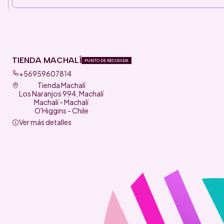
TIENDA MACHALÍ
PUNTO DE RECOGIDA
+56959607814
Tienda Machalí
Los Naranjos 994, Machalí
Machalí - Machalí
O'Higgins - Chile
Ver más detalles