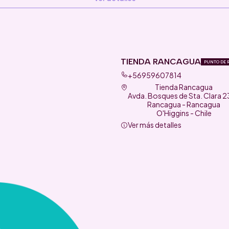
TIENDA RANCAGUA
PUNTO DE 
+56959607814
Tienda Rancagua
Avda. Bosques de Sta. Clara 
Rancagua - Rancagua
O'Higgins - Chile
Ver más detalles