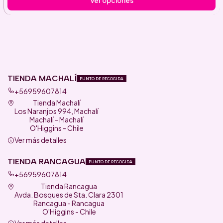
Ver opciones
TIENDA MACHALÍ
PUNTO DE RECOGIDA
+56959607814
Tienda Machalí
Los Naranjos 994, Machalí
Machalí - Machalí
O'Higgins - Chile
Ver más detalles
TIENDA RANCAGUA
PUNTO DE RECOGIDA
+56959607814
Tienda Rancagua
Avda. Bosques de Sta. Clara 2301
Rancagua - Rancagua
O'Higgins - Chile
Ver más detalles