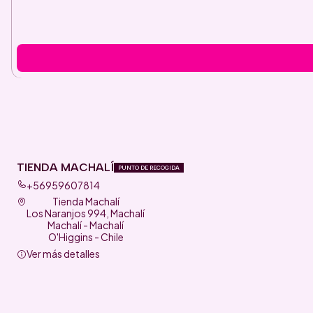
TIENDA MACHALÍ
PUNTO DE RECOGIDA
+56959607814
Tienda Machalí
Los Naranjos 994, Machalí
Machalí - Machalí
O'Higgins - Chile
Ver más detalles