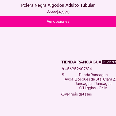
Polera Negra Algodón Adulto Tubular
$4.590
desde
Ver opciones
TIENDA RANCAGUA
PUNTO DE 
+56959607814
Tienda Rancagua
Avda. Bosques de Sta. Clara 
Rancagua - Rancagua
O'Higgins - Chile
Ver más detalles