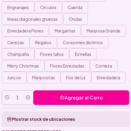
Engranajes
Circulos
Cuerda
lineas diagonales gruesas
Ondas
Enredadera Flores
Margaritas
Mariposa Grande
Cerezas
Regalos
Corazones distintos
Champaña
Flores tallos
Estrellas
Merry Christmas
Flores Enredadas
Corteza
Juncos
Maripositas
Flor de Liz
Enredadera
Agregar al Carro
Cantidad
Mostrar stock de ubicaciones