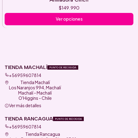
$149.990
Ver opciones
TIENDA MACHALÍ
PUNTO DE RECOGIDA
+56959607814
Tienda Machalí
Los Naranjos 994, Machalí
Machalí - Machalí
O'Higgins - Chile
Ver más detalles
TIENDA RANCAGUA
PUNTO DE RECOGIDA
+56959607814
Tienda Rancagua