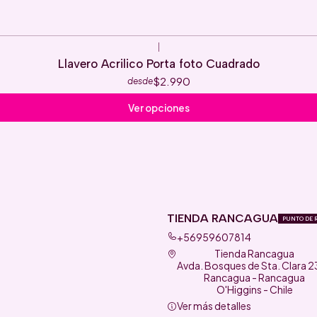
|
Llavero Acrilico Porta foto Cuadrado
$2.990
desde
Ver opciones
TIENDA RANCAGUA
PUNTO DE 
+56959607814
Tienda Rancagua
Avda. Bosques de Sta. Clara 
Rancagua - Rancagua
O'Higgins - Chile
Ver más detalles