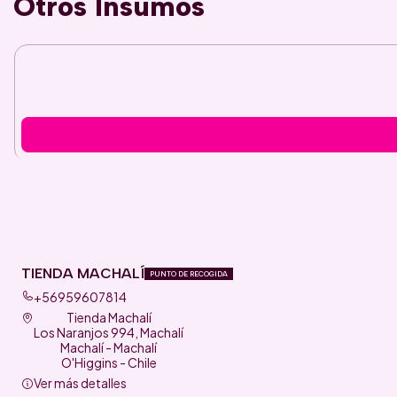
Otros Insumos
TIENDA MACHALÍ
PUNTO DE RECOGIDA
+56959607814
Tienda Machalí
Los Naranjos 994, Machalí
Machalí - Machalí
O'Higgins - Chile
Ver más detalles