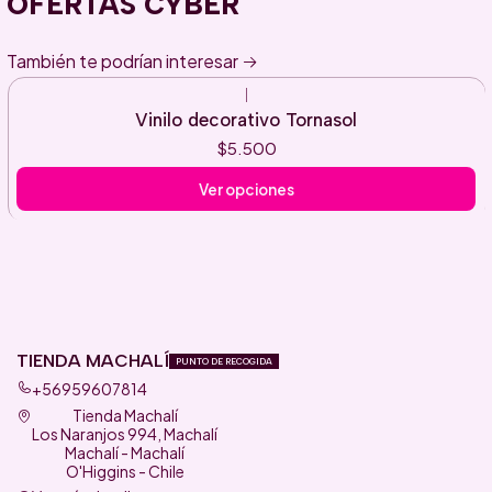
OFERTAS CYBER
También te podrían interesar
|
Vinilo decorativo Tornasol
$5.500
Ver opciones
TIENDA MACHALÍ
PUNTO DE RECOGIDA
+56959607814
Tienda Machalí
Los Naranjos 994, Machalí
Machalí - Machalí
O'Higgins - Chile