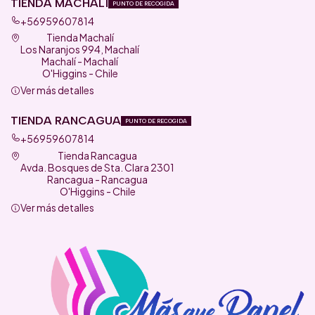
TIENDA MACHALÍ
PUNTO DE RECOGIDA
+56959607814
Tienda Machalí
Los Naranjos 994, Machalí
Machalí - Machalí
O'Higgins - Chile
Ver más detalles
TIENDA RANCAGUA
PUNTO DE RECOGIDA
+56959607814
Tienda Rancagua
Avda. Bosques de Sta. Clara 2301
Rancagua - Rancagua
O'Higgins - Chile
Ver más detalles