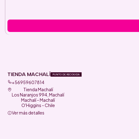
TIENDA MACHALÍ
PUNTO DE RECOGIDA
+56959607814
Tienda Machalí
Los Naranjos 994, Machalí
Machalí - Machalí
O'Higgins - Chile
Ver más detalles