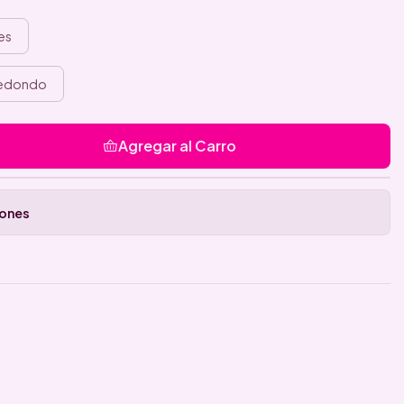
es
edondo
Agregar al Carro
iones