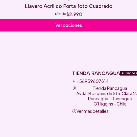
Llavero Acrilico Porta foto Cuadrado
$2.990
desde
Ver opciones
TIENDA RANCAGUA
PUNTO DE 
+56959607814
Tienda Rancagua
Avda. Bosques de Sta. Clara 
Rancagua - Rancagua
O'Higgins - Chile
Ver más detalles