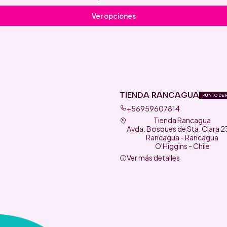
Ver opciones
TIENDA RANCAGUA
PUNTO DE 
+56959607814
Tienda Rancagua
Avda. Bosques de Sta. Clara 
Rancagua - Rancagua
O'Higgins - Chile
Ver más detalles