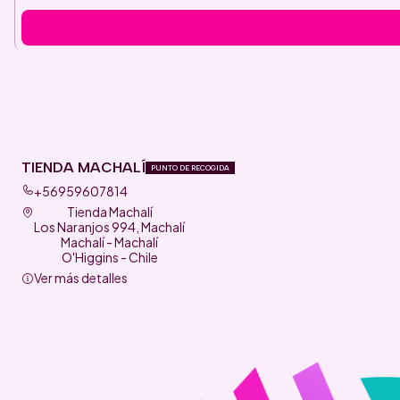
TIENDA MACHALÍ
PUNTO DE RECOGIDA
+56959607814
Tienda Machalí
Los Naranjos 994, Machalí
Machalí - Machalí
O'Higgins - Chile
Ver más detalles