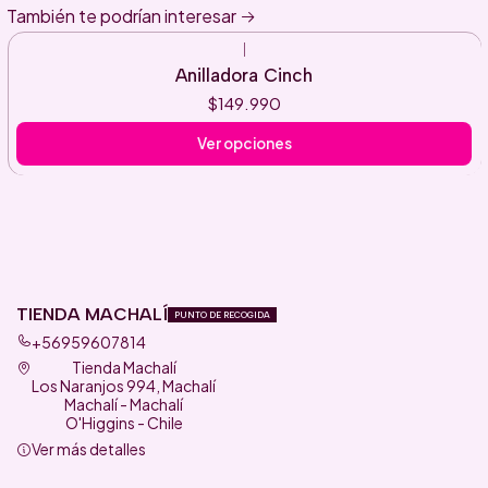
También te podrían interesar
|
Anilladora Cinch
$149.990
Ver opciones
TIENDA MACHALÍ
PUNTO DE RECOGIDA
+56959607814
Tienda Machalí
Los Naranjos 994, Machalí
Machalí - Machalí
O'Higgins - Chile
Ver más detalles