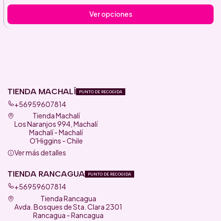
Ver opciones
TIENDA MACHALÍ
PUNTO DE RECOGIDA
+56959607814
Tienda Machalí
Los Naranjos 994, Machalí
Machalí - Machalí
O'Higgins - Chile
Ver más detalles
TIENDA RANCAGUA
PUNTO DE RECOGIDA
+56959607814
Tienda Rancagua
Avda. Bosques de Sta. Clara 2301
Rancagua - Rancagua