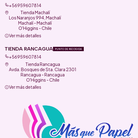
+56959607814
Tienda Machalí
Los Naranjos 994, Machalí
Machalí - Machalí
O'Higgins - Chile
Ver más detalles
TIENDA RANCAGUA
PUNTO DE RECOGIDA
+56959607814
Tienda Rancagua
Avda. Bosques de Sta. Clara 2301
Rancagua - Rancagua
O'Higgins - Chile
Ver más detalles