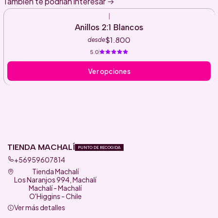
También te podrían interesar
|
Anillos 2:1 Blancos
$1.800
desde
5.0
Ver opciones
TIENDA MACHALÍ
PUNTO DE RECOGIDA
+56959607814
Tienda Machalí
Los Naranjos 994, Machalí
Machalí - Machalí
O'Higgins - Chile
Ver más detalles