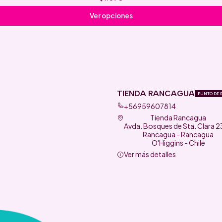
Ver opciones
TIENDA RANCAGUA
PUNTO DE 
+56959607814
Tienda Rancagua
Avda. Bosques de Sta. Clara 
Rancagua - Rancagua
O'Higgins - Chile
Ver más detalles