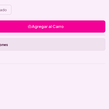
rado
Agregar al Carro
iones