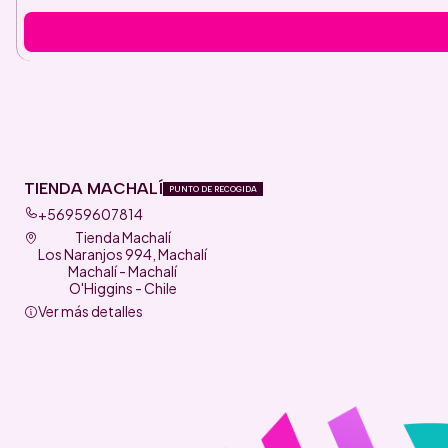
TIENDA MACHALÍ
PUNTO DE RECOGIDA
+56959607814
Tienda Machalí
Los Naranjos 994, Machalí
Machalí - Machalí
O'Higgins - Chile
Ver más detalles