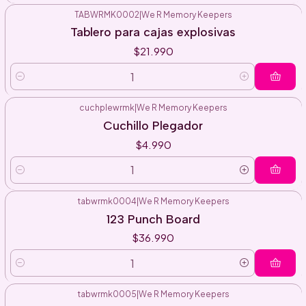
TABWRMK0002
|
We R Memory Keepers
Tablero para cajas explosivas
$21.990
Cantidad
cuchplewrmk
|
We R Memory Keepers
Cuchillo Plegador
$4.990
Cantidad
tabwrmk0004
|
We R Memory Keepers
123 Punch Board
$36.990
Cantidad
tabwrmk0005
|
We R Memory Keepers