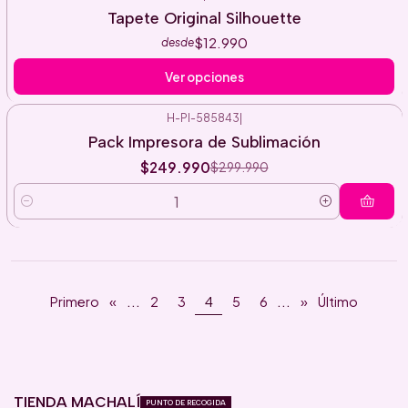
Tapete Original Silhouette
$12.990
desde
Ver opciones
H-PI-585843
|
-17%
Pack Impresora de Sublimación
OFF
$249.990
$299.990
Cantidad
...
...
Primero
«
2
3
4
5
6
»
Último
TIENDA MACHALÍ
PUNTO DE RECOGIDA