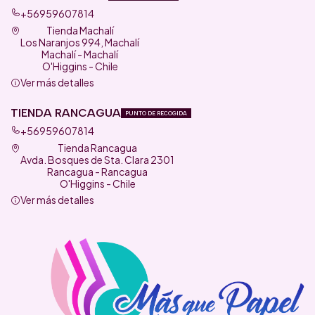
+56959607814
Tienda Machalí
Los Naranjos 994, Machalí
Machalí - Machalí
O'Higgins - Chile
Ver más detalles
TIENDA RANCAGUA
PUNTO DE RECOGIDA
+56959607814
Tienda Rancagua
Avda. Bosques de Sta. Clara 2301
Rancagua - Rancagua
O'Higgins - Chile
Ver más detalles